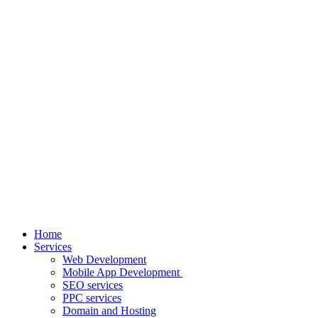
Skip
to
content
Home
Services
Web Development
Mobile App Development
SEO services
PPC services
Domain and Hosting