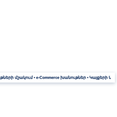
ւմ • e-Commerce խանութներ • Կայքերի Առաջխաղացում • Գո